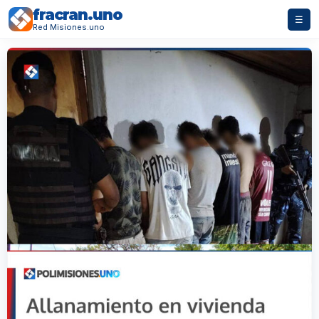
fracran.uno
☰
Red Misiones.uno