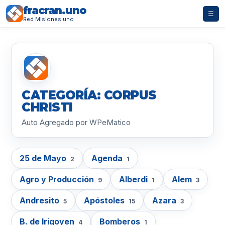
fracran.uno
☰
Red Misiones.uno
CATEGORÍA: CORPUS
CHRISTI
Auto Agregado por WPeMatico
25 de Mayo
Agenda
2
1
Agro y Producción
Alberdi
Alem
9
1
3
Andresito
Apóstoles
Azara
5
15
3
B. de Irigoyen
Bomberos
4
1