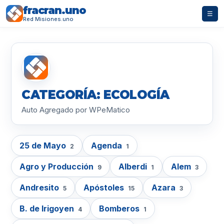
fracran.uno
☰
Red Misiones.uno
CATEGORÍA: ECOLOGÍA
Auto Agregado por WPeMatico
25 de Mayo
Agenda
2
1
Agro y Producción
Alberdi
Alem
9
1
3
Andresito
Apóstoles
Azara
5
15
3
B. de Irigoyen
Bomberos
4
1