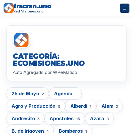
fracran.uno
☰
Red Misiones.uno
CATEGORÍA:
ECOMISIONES.UNO
Auto Agregado por WPeMatico
25 de Mayo
Agenda
2
1
Agro y Producción
Alberdi
Alem
9
1
3
Andresito
Apóstoles
Azara
5
15
3
B. de Irigoyen
Bomberos
4
1