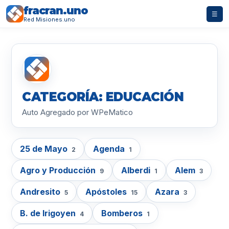
fracran.uno
☰
Red Misiones.uno
CATEGORÍA: EDUCACIÓN
Auto Agregado por WPeMatico
25 de Mayo
Agenda
2
1
Agro y Producción
Alberdi
Alem
9
1
3
Andresito
Apóstoles
Azara
5
15
3
B. de Irigoyen
Bomberos
4
1