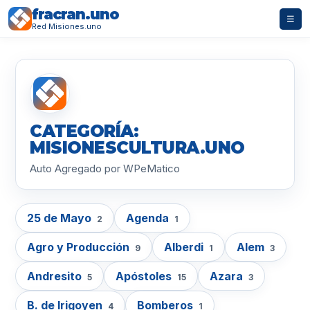
fracran.uno
☰
Red Misiones.uno
CATEGORÍA:
MISIONESCULTURA.UNO
Auto Agregado por WPeMatico
25 de Mayo
Agenda
2
1
Agro y Producción
Alberdi
Alem
9
1
3
Andresito
Apóstoles
Azara
5
15
3
B. de Irigoyen
Bomberos
4
1