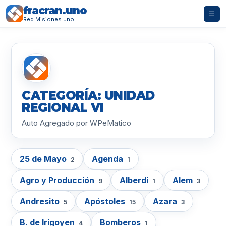
fracran.uno
☰
Red Misiones.uno
CATEGORÍA: UNIDAD
REGIONAL VI
Auto Agregado por WPeMatico
25 de Mayo
Agenda
2
1
Agro y Producción
Alberdi
Alem
9
1
3
Andresito
Apóstoles
Azara
5
15
3
B. de Irigoyen
Bomberos
4
1