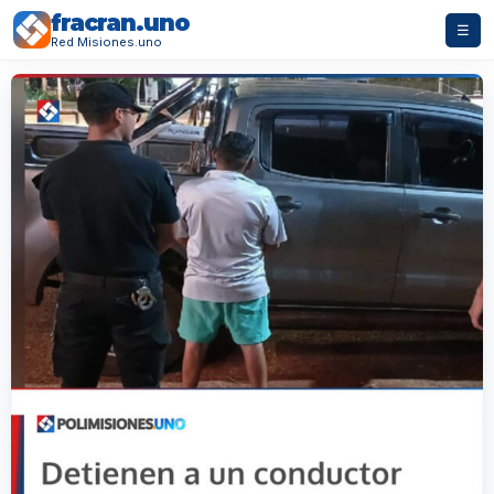
fracran.uno
☰
Red Misiones.uno