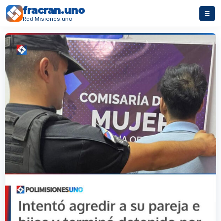
fracran.uno
☰
Red Misiones.uno