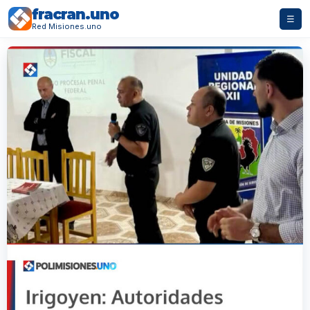
fracran.uno
☰
Red Misiones.uno