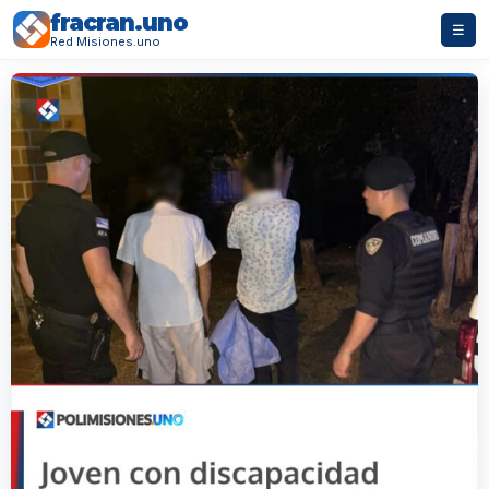
fracran.uno
☰
Red Misiones.uno