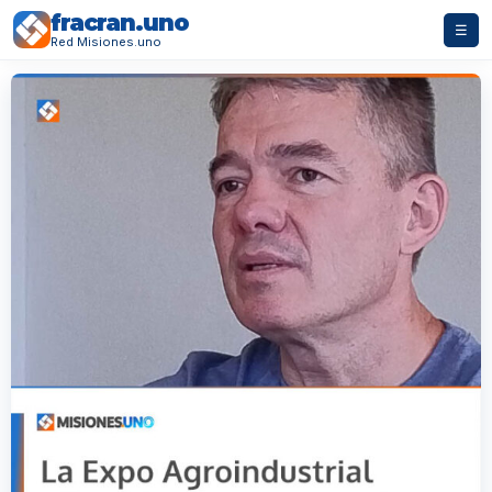
fracran.uno
☰
Red Misiones.uno