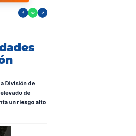
f
w
↗
idades
ión
a División de
 elevado de
ta un riesgo alto