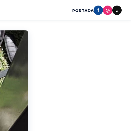
f
◎
⌕
PORTADA