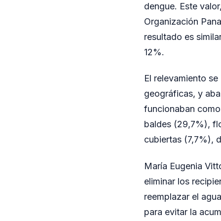
dengue. Este valor
Organización Panam
resultado es simila
12%.
El relevamiento se 
geográficas, y aba
funcionaban como p
baldes (29,7%), f
cubiertas (7,7%),
María Eugenia Vitt
eliminar los reci
reemplazar el agua
para evitar la acu