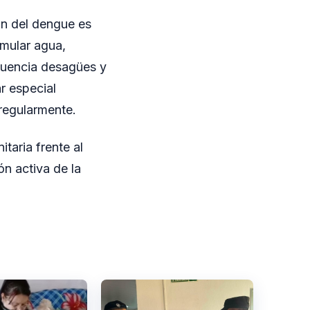
ón del dengue es
umular agua,
ecuencia desagües y
r especial
regularmente.
taria frente al
ón activa de la