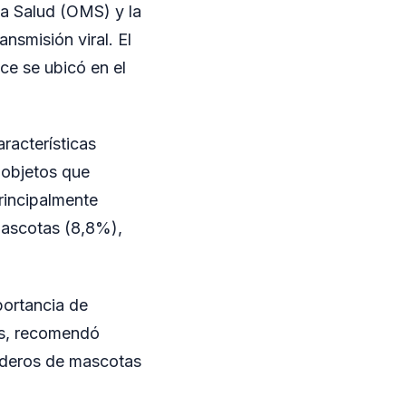
la Salud (OMS) y la
nsmisión viral. El
ice se ubicó en el
racterísticas
 objetos que
rincipalmente
mascotas (8,8%),
portancia de
ás, recomendó
bederos de mascotas