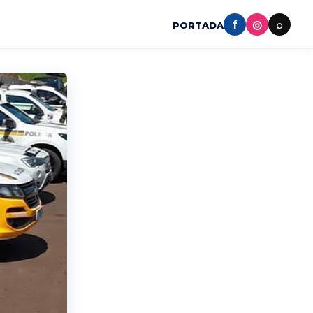
f
◎
⌕
PORTADA