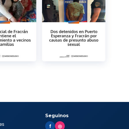
Seguinos
es
f
◎