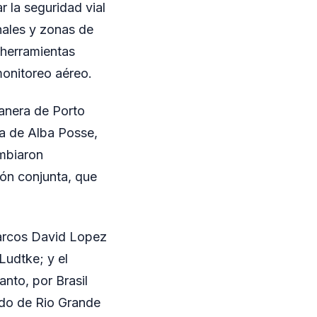
r la seguridad vial
onales y zonas de
 herramientas
monitoreo aéreo.
tanera de Porto
ra de Alba Posse,
ambiaron
ción conjunta, que
 Marcos David Lopez
Ludtke; y el
nto, por Brasil
tado de Rio Grande