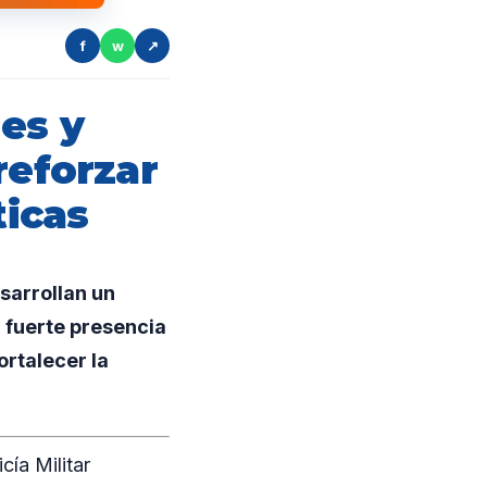
f
w
↗
es y
reforzar
ticas
esarrollan un
n fuerte presencia
ortalecer la
cía Militar