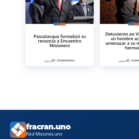
fracran.uno
Red Misiones.uno