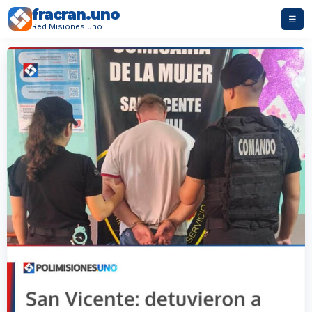
fracran.uno
☰
Red Misiones.uno