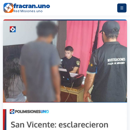
fracran.uno
☰
Red Misiones.uno