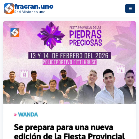
fracran.uno
☰
Red Misiones.uno